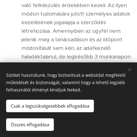
való felkészülés érdekében kezeli. Az ilyen
módon tudomására jutott személyes adatok
kezelésének jogalapja a szerződés
létrehozása. Amennyiben az ügyfél nem
jelenik meg a tanácsadáson és az időpont
módosítását sem kéri, az adatkezelő
haladéktalanul, de legkésőbb 3 munkanapon
belül törli az érintett személyes adatait. A
tanácsadáson történő megjelenés során az
Sütiket használunk, hogy biztosítsuk a weboldal megfelelő
adatkezelő tudomására jutnak az érintett
működését és biztonságát, valamint hogy a lehető legjobb
felhasználói élményt kínáljuk Neked.
egyéb személyes adatai is (lakcím). A
személyes adatok kezelésének jogalapja a
Csak a legszükségesebbek elfogadása
szerződésben vállalt kötelezettségek
teljesítése, majd a számla kiállítása során a
Összes elfogadása
jogszabályban rögzített kötelezettségek
teljesítése.