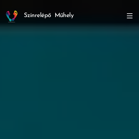
Színrelépő
Műhely