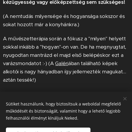
kézügyesség vagy előképzettség sem szükséges!
(A nemtudás milyensége és hogyansága sokszor és
sokat hozott már a konyhánkra.)
A művészetterápia során a fókusz a "milyen" helyett
sokkal inkább a "hogyan"-on van. De ha megnyugtat,
nyugodtan mantrázd el majd első belépéskor ezt a
varázsmondatot :-) (A
Galéri
ában található képek
alkotói is nagy hányadban így jellemezték magukat...
aztán tessék!)
Mire jó a művészetterápia?
Sütiket használunk, hogy biztosítsuk a weboldal megfelelő
A művészetterápia csak nőknek való?
működését és biztonságát, valamint hogy a lehető legjobb
felhasználói élményt kínáljuk Neked.
Nem, a művészetterápia nem csak nőknek
való!
Férfiak is voltak már mind csoportban, mind