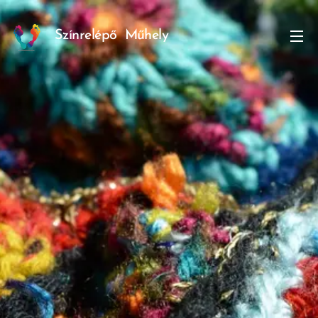
Színrelépő
Műhely