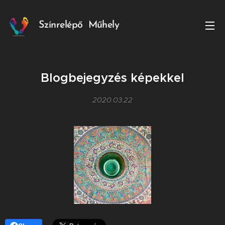
Színrelépő
Műhely
Blogbejegyzés képekkel
2020.03.22