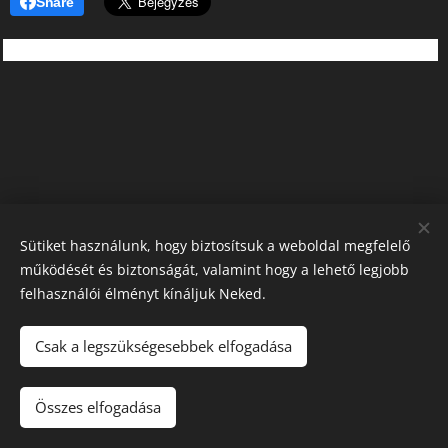
Share
Sütiket használunk, hogy biztosítsuk a weboldal megfelelő
működését és biztonságát, valamint hogy a lehető legjobb
felhasználói élményt kínáljuk Neked.
Csak a legszükségesebbek elfogadása
Színrelépő Műhely - "Alkotás a lélek szolgálatában"
Az oldalt a
Webnode
működteti
Sütik
Összes elfogadása