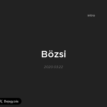
intro
Bözsi
2020.03.22