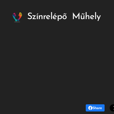
Színrelépő
Műhely
Share