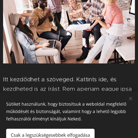
Itt kezdődhet a szöveged. Kattints ide, és
kezdheted is az írást. Rem aperiam eaque ipsa
quae ab illo inventore veritatis et quasi
Sütiket használunk, hogy biztosítsuk a weboldal megfelelő
architecto beatae vitae dicta sunt explicabo
működését és biztonságát, valamint hogy a lehető legjobb
nemo enim ipsam voluptatem quia voluptas sit
felhasználói élményt kínáljuk Neked.
aspernatur aut odit aut fugit sed.
Csak a legszükségesebbek elfogadása