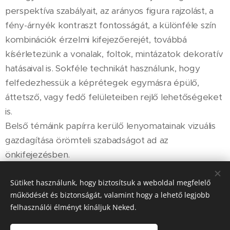
perspektíva szabályait, az arányos figura rajzolást, a
fény-árnyék kontraszt fontosságát, a különféle szín
kombinációk érzelmi kifejezőerejét, továbbá
kísérletezünk a vonalak, foltok, mintázatok dekoratív
hatásaival is. Sokféle technikát használunk, hogy
felfedezhessük a képrétegek egymásra épülő,
áttetsző, vagy fedő felületeiben rejlő lehetőségeket
is.
Belső témáink papírra kerülő lenyomatainak vizuális
gazdagítása örömteli szabadságot ad az
önkifejezésben.
A két nap nagyon sűrű és tömény lesz - ezért kicsit
Sütiket használunk, hogy biztosítsuk a weboldal megfelelő
fárasztó is - de az itt megszerzett tudás
működését és biztonságát, valamint hogy a lehető legjobb
leülepedésével és némi gyakorlással izgalmas új
felhasználói élményt kínáljuk Neked.
utakra léphetünk az alkotásban.