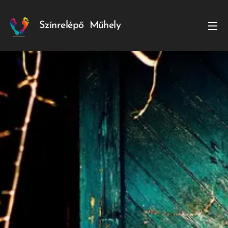
Színrelépő
Műhely