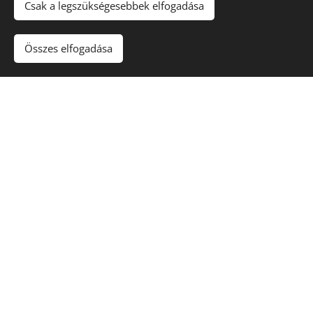
Csak a legszükségesebbek elfogadása
Az alkalmat tartja: Megyeri
Zsófi, művésztanár
Összes elfogadása
Csoport létszáma: max 10 fő
A hétvége ára eszközökkel és
alapanyagokkal együtt: 40.000
Ft
További részletek a jelentkezőknek levélben
mennek.
Jelentkezés a
szinrelepo@gmail.com
email címen
Soós Áginál :-)
Várunk Titeket szeretettel! Zsófi és Ági :-) :-)