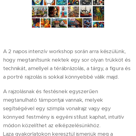
A 2 napos intenzív workshop során arra készülünk,
hogy megtanítsunk nektek egy sor olyan trükköt és
technikát, amellyel a térábrázolás, a tárgy, a figura és
a portré rajzolás is sokkal könnyebbé válik majd.
A rajzolásnak és festésnek egyszerűen
megtanulható támpontjai vannak, melyek
segítségével egy szimpla vonalrajz vagy egy
könnyed festmény is egyéni stílust kaphat, intuitív
módon közelíthet az elképzelésünkhöz.
Laza gyakorlatokon keresztül ismerjük meg a