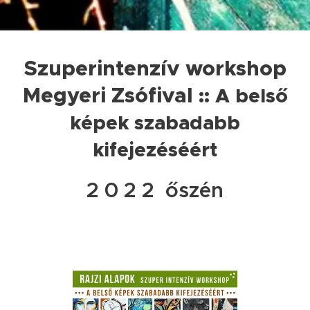
Szuperintenzív workshop
Megyeri Zsófival
:: A belső
képek szabadabb
kifejezéséért
2 0 2 2 őszén